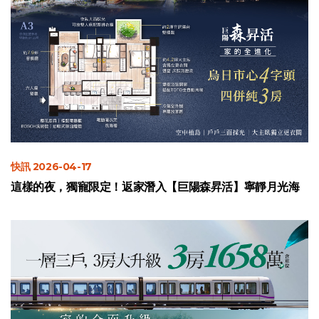
快訊 2026-04-17
這樣的夜，獨寵限定！返家潛入【巨陽森昇活】寧靜月光海