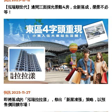
快訊 2025-12-12
【泓瑞順世代】邊間三面採光景觀4房，全新落成，榮景不必
等！
快訊 2025-11-27
即將落成的「泓瑞拉拉漾」，祭出「新屋凍漲」策略，以預
售價回饋市場！