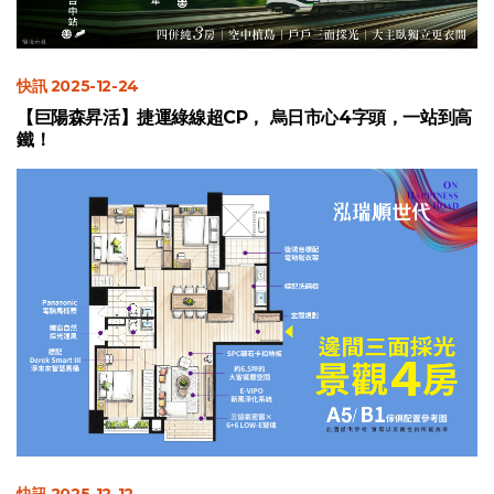
快訊 2025-12-24
【巨陽森昇活】捷運綠線超CP， 烏日市心4字頭，一站到高
鐵！