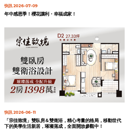
快訊 2026-07-09
年中感恩季！櫻花讓利・幸福成家！
快訊 2026-06-11
「宗佳致境」雙臥房＆雙衛浴，精心考量的格局，移動世代
下的美學生活新居，璀璨落成，全面開放參觀中！