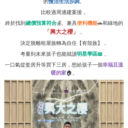
的
慢活生活步調
。
比較過周邊建案後，
終於找到
總價預算符合
💰、兼具
便利機能
🚗和綠地的
「興大之櫻」
，
決定脫離租屋族轉為自住【有殼族】，
考量到未來孩子也能就讀
明星學區📖
，
一口氣從套房升等買下三房，想給孩子一個
幸福且溫
暖的家
🏠。