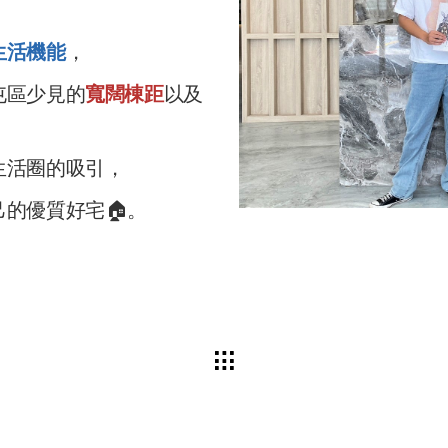
，
生活機能
，
屯區少見的
寬闊棟距
以及
生活圈的吸引，
的優質好宅🏠。