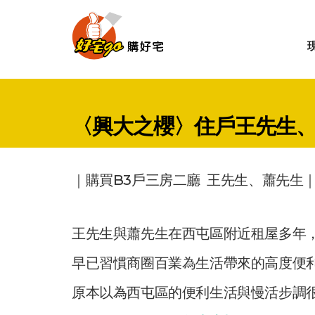
〈興大之櫻〉住戶王先生
｜購買B3戶三房二廳 王先生、蕭先生
王先生與蕭先生在西屯區附近租屋多年
早已習慣商圈百業為生活帶來的高度便
原本以為西屯區的便利生活與慢活步調