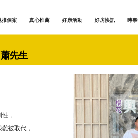
現推個案
真心推薦
好康活動
好房快訊
時事
、蕭先生
｜
，
利性，
很難被取代，