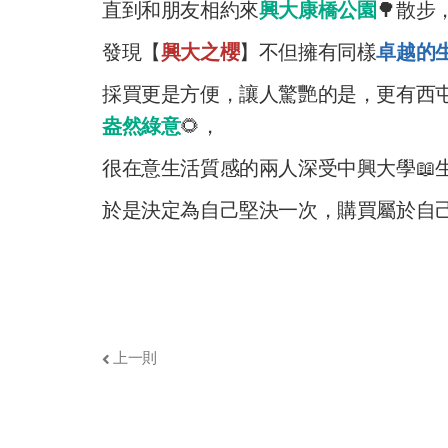
直到和朋友相約來
興大康橋公園
🌳散步
發現【
興大之櫻
】不但擁有同樣
卓越的
採買更是方便，讓人驚艷的是，更有西
盎然綠意
🌻，
很在意生活質感的兩人深受中興大學📖
於是決定為自己堅決一次，購買屬於自己
上一則